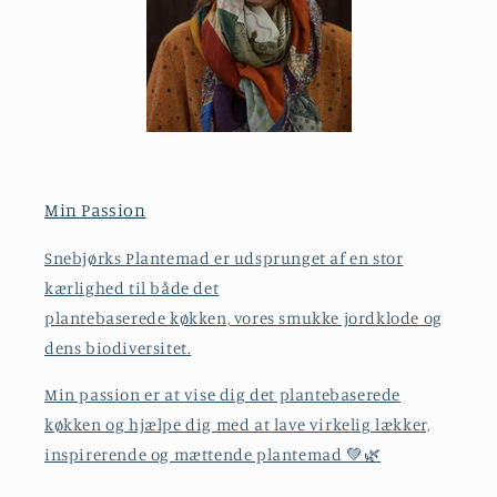
Min Passion
Snebjørks Plantemad er udsprunget af en stor
kærlighed til både det
plantebaserede køkken, vores smukke jordklode og
dens biodiversitet.
Min passion er at vise dig det plantebaserede
køkken og hjælpe dig med at lave virkelig lækker,
inspirerende og mættende plantemad 💚🌿