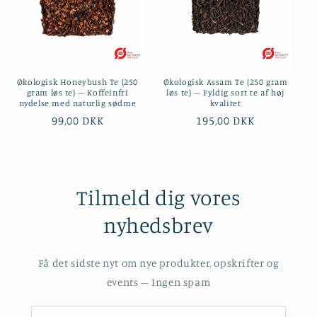
t
i
o
Økologisk Honeybush Te (250
Økologisk Assam Te (250 gram
n
gram løs te) – Koffeinfri
løs te) – Fyldig sort te af høj
nydelse med naturlig sødme
kvalitet
:
Normalpris
99,00 DKK
Normalpris
195,00 DKK
Tilmeld dig vores
nyhedsbrev
Få det sidste nyt om nye produkter, opskrifter og
events – Ingen spam