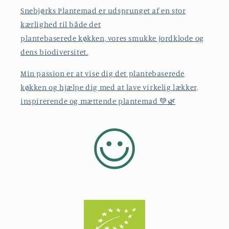
Snebjørks Plantemad er udsprunget af en stor
kærlighed til både det
plantebaserede køkken, vores smukke jordklode og
dens biodiversitet.
Min passion er at vise dig det plantebaserede
køkken og hjælpe dig med at lave virkelig lækker,
inspirerende og mættende plantemad 💚🌿