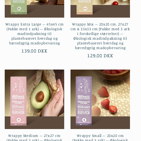
t
i
Wrappy Extra Large – 45x45 cm
Wrappy Mix – 20x20 cm, 27x27
o
(Pakke med 1 ark) – Økologisk
cm & 33x33 cm (Pakke med 3 ark
madindpakning til
i forskellige størrelser) –
n
plantebaseret hverdag og
Økologisk madindpakning til
bæredygtig madopbevaring
plantebaseret hverdag og
bæredygtig madopbevaring
:
Normalpris
139,00 DKK
Normalpris
129,00 DKK
Wrappy Medium – 27x27 cm
Wrappy Small – 20x20 cm
(Pakke med 3 ark) – Økologisk
(Pakke med 5 ark) – Økologisk