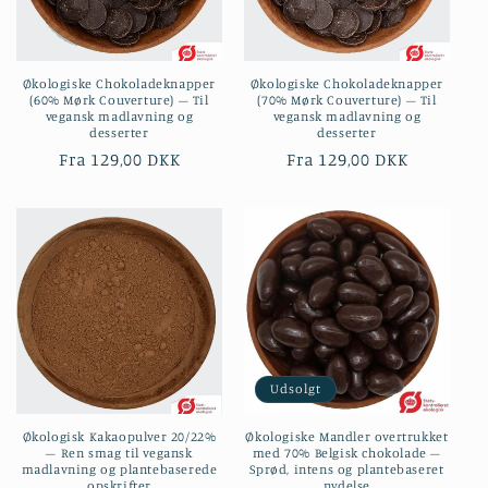
t
i
Økologiske Chokoladeknapper
Økologiske Chokoladeknapper
o
(60% Mørk Couverture) – Til
(70% Mørk Couverture) – Til
vegansk madlavning og
vegansk madlavning og
n
desserter
desserter
Normalpris
Fra 129,00 DKK
Normalpris
Fra 129,00 DKK
:
Udsolgt
Økologisk Kakaopulver 20/22%
Økologiske Mandler overtrukket
– Ren smag til vegansk
med 70% Belgisk chokolade –
madlavning og plantebaserede
Sprød, intens og plantebaseret
opskrifter
nydelse