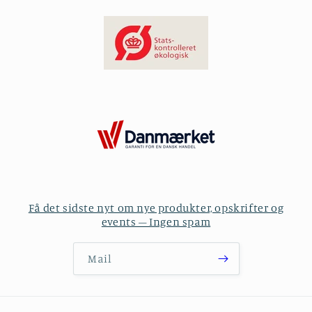
Få det sidste nyt om nye produkter, opskrifter og
events – Ingen spam
Mail