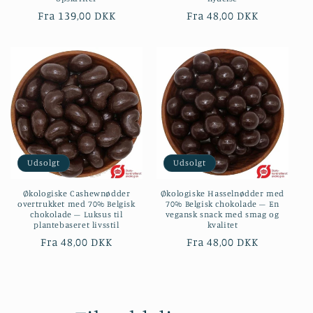
Normalpris
Fra 139,00 DKK
Normalpris
Fra 48,00 DKK
Udsolgt
Udsolgt
Økologiske Cashewnødder
Økologiske Hasselnødder med
overtrukket med 70% Belgisk
70% Belgisk chokolade – En
chokolade – Luksus til
vegansk snack med smag og
plantebaseret livsstil
kvalitet
Normalpris
Fra 48,00 DKK
Normalpris
Fra 48,00 DKK