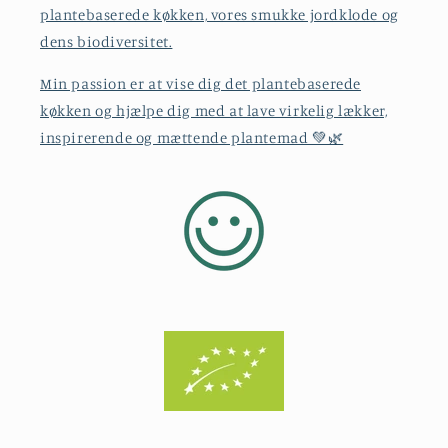
plantebaserede køkken, vores smukke jordklode og
dens biodiversitet.
Min passion er at vise dig det plantebaserede
køkken og hjælpe dig med at lave virkelig lækker,
inspirerende og mættende plantemad 💚🌿