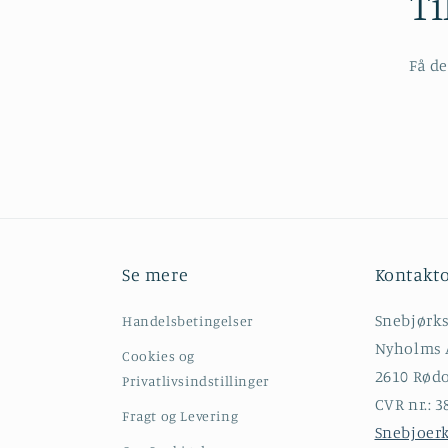
Ti
Få de
Se mere
Kontakt
Snebjørk
Handelsbetingelser
Nyholms A
Cookies og
2610 Rød
Privatlivsindstillinger
CVR nr.: 
Fragt og Levering
Snebjoer