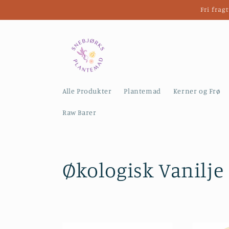
Gå til
Fri frag
indhold
Alle Produkter
Plantemad
Kerner og Frø
Raw Barer
K
Økologisk Vanilje
o
l