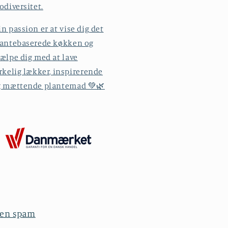
odiversitet.
n passion er at vise dig det
lantebaserede køkken og
ælpe dig med at lave
rkelig lækker, inspirerende
g mættende plantemad 💚🌿
ngen spam