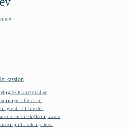
rev
n spam
in Passion
ebjørks Plantemad er
sprunget af en stor
rlighed til både det
antebaserede køkken, vores
mukke jordklode og dens