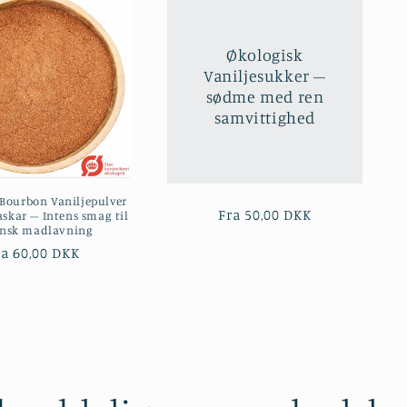
Økologisk
Vaniljesukker –
sødme med ren
samvittighed
Bourbon Vaniljepulver
Normalpris
Fra 50,00 DKK
skar – Intens smag til
nsk madlavning
ormalpris
ra 60,00 DKK