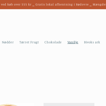
t ved køb over 555 kr ⎯ Gratis lokal afhentning i Rødovre ⎯ Mængde
Nødder
Tørret Frugt
Chokolade
Vanilje
Bivoks ark