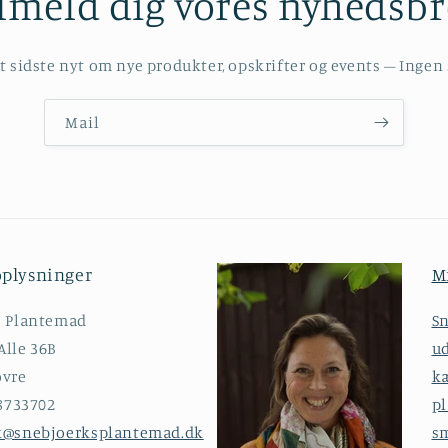
lmeld dig vores nyhedsb
t sidste nyt om nye produkter, opskrifter og events – Inge
Mail
oplysninger
M
s Plantemad
Sn
lle 36B
ud
ovre
kæ
38733702
pl
k@snebjoerksplantemad.dk
s