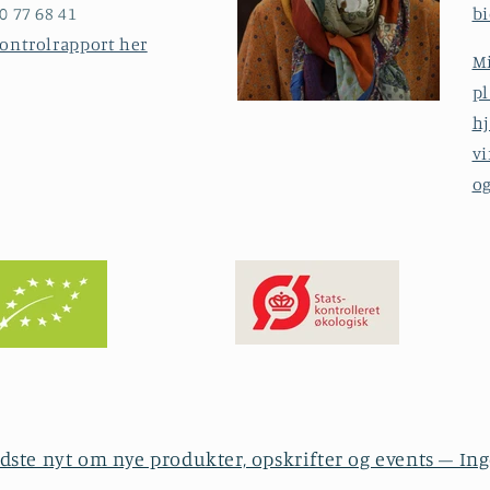
0 77 68 41
bi
kontrolrapport her
Mi
p
hj
vi
o
idste nyt om nye produkter, opskrifter og events – I