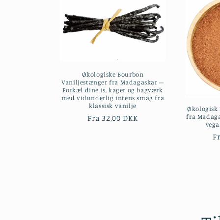
l
e
k
Økologiske Bourbon
Vaniljestænger fra Madagaskar –
t
Forkæl dine is, kager og bagværk
med vidunderlig intens smag fra
klassisk vanilje
Økologisk 
i
fra Madaga
Normalpris
Fra 32,00 DKK
vega
N
F
o
n
: