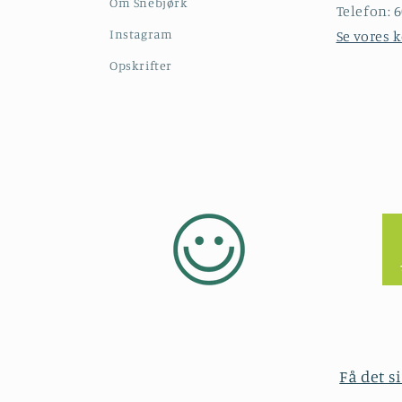
Om Snebjørk
Telefon: 6
Instagram
Se vores 
Opskrifter
Få det s