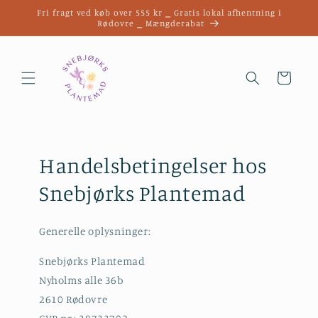
Gå til
Fri fragt ved køb over 555 kr ⎯ Gratis lokal afhentning i
indhold
Rødovre ⎯ Mængderabat
Indkøbskurv
Handelsbetingelser hos
Snebjørks Plantemad
Generelle oplysninger:
Snebjørks Plantemad
Nyholms alle 36b
2610 Rødovre