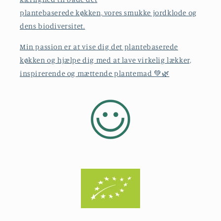
plantebaserede køkken, vores smukke jordklode og
dens biodiversitet.
Min passion er at vise dig det plantebaserede
køkken og hjælpe dig med at lave virkelig lækker,
inspirerende og mættende plantemad 💚🌿